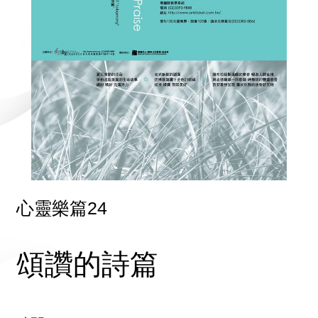
心靈樂篇24
頌讚的詩篇