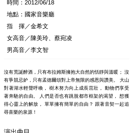
時間：2012/06/18
地點：國家音樂廳
指 揮／金希文
女高音／陳美玲、蔡宛凌
男高音／李文智
沒有荒誕醉酒，只有布拉姆斯擁抱大自然的恬靜與溫暖； 沒
有爭競忌妒，只有孟德爾頌對上帝無限的感恩與讚美。 大山
對著湖水輕聲呼喚， 樹木努力向上成長茁壯， 動物們享受
著奔馳的自由。 人們是否也有跳脫都市框架的渴望， 想獲
得心靈上的解放， 單單擁有簡單的自由？ 跟著音契一起追
尋喜樂的泉源！
演出曲目