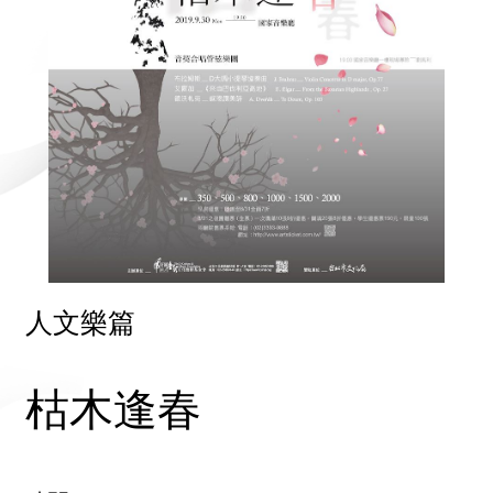
人文樂篇
枯木逢春