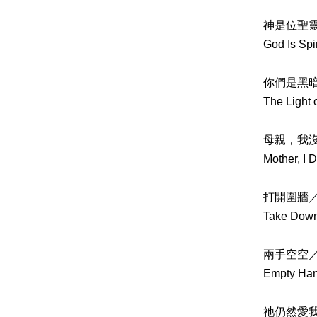
神是位聖
God Is Spi
你們是黑
The Light 
母親，我
Mother, I
打開圍牆
Take Down
兩手空空
Empty Ha
祂仍然愛