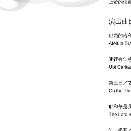
上帝的信
演出曲
巴西的哈
Aleluia Br
哪裡有仁
Ubi Carita
第三日／
On the Th
耶和華是
The Lord 
唯一根基