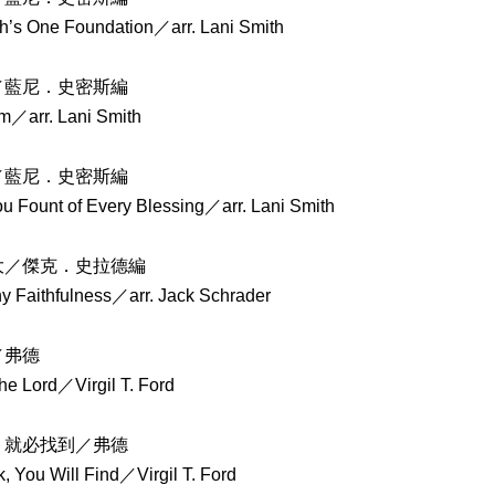
h’s One Foundation／arr. Lani Smith
／藍尼．史密斯編
Am／arr. Lani Smith
／藍尼．史密斯編
 Fount of Every Blessing／arr. Lani Smith
大／傑克．史拉德編
hy Faithfulness／arr. Jack Schrader
／弗德
e Lord／Virgil T. Ford
，就必找到／弗德
k, You Will Find／Virgil T. Ford