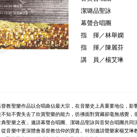
潔璐品聖詠
幕聲合唱團
指 揮／林舉嫻
指 揮／陳麗芬
講 員／楊艾琳
基督教聖樂作品以合唱曲佔最大宗，在音樂史上具重要地位，影
徒不知不覺失去了欣賞聖樂的能力，彷彿面對寶藏卻毫無感覺，
古典聖樂之夜」邀請幕聲合唱團、潔璐品聖詠與音契合唱團共同
，從音樂中更深體會基督教信仰的寶貴。特別邀請聲樂家楊艾琳