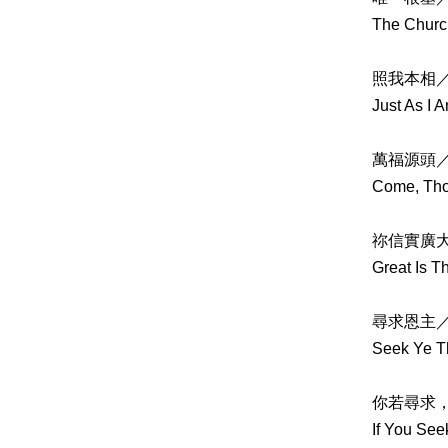
The Churc
照我本相
Just As I 
萬福源頭
Come, Thou
祢信實廣
Great Is T
尋求恩主
Seek Ye Th
你若尋求
If You See