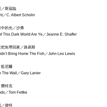
靈／斯寇臨
rit／C. Albert Scholin
暗中的光／沙弗
of This Dark World Are Ye／Jeanne E. Shaffer
沒把魚帶回家／路易斯
 Didn’t Bring Home The Fish／John Leo Lewis
／藍尼爾
 The Wall／Gary Lanier
／費特克
nds／Tom Fettke
我／偉特