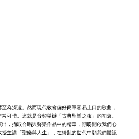
響至為深遠。然而現代教會偏好簡單容易上口的歌曲，
非常可惜。這就是音契舉辦「古典聖樂之夜」的初衷。
演出，擷取合唱與聲樂作品中的精華，期盼開啟我們心
教授主講「聖樂與人生」，在紛亂的世代中願我們體認