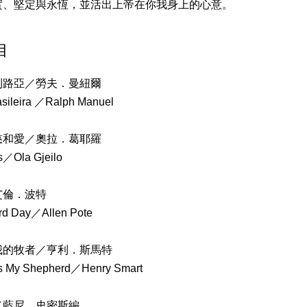
實、堅定與永恆，並活出上帝在你我身上的心意。
目
利路亞／勞夫．曼紐爾
asileira ／Ralph Manuel
慈和愛／奧拉．葛耶羅
s／Ola Gjeilo
艾倫．波特
ird Day／Allen Pote
我的牧者／亨利．斯馬特
is My Shepherd／Henry Smart
／藍尼．史密斯編