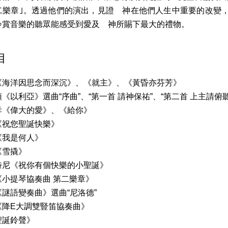
二樂章｣。透過他們的演出，見證 神在他們人生中重要的改變
聆賞音樂的聽眾能感受到愛及 神所賜下最大的禮物。
目
《海洋因思念而深沉》、《就主》、《黃昏亦芬芳》
《以利亞》選曲“序曲”、“第一首 請神保祐”、“第二首 上主請俯
孝《偉大的愛》、《給你》
《祝您聖誕快樂》
《我是何人》
《雪撬》
特尼《祝你有個快樂的小聖誕》
《小提琴協奏曲 第二樂章》
謎語變奏曲》選曲“尼洛德”
《降E大調雙豎笛協奏曲》
聖誕鈴聲》