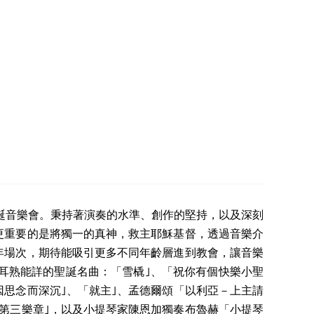
聖誕音樂會。秉持著演奏的水準、創作的堅持，以及深刻
更重要的是將獨一的真神，救主耶穌基督，透過音樂介
年場次，期待能吸引更多不同年齡層進到教會，讓音樂
耳熟能詳的聖誕名曲：「雪橇｣、「祝你有個快樂小聖
因思念而深沉｣、「就主｣、孟德爾頌「以利亞－上主請
第三樂章｣，以及小提琴家陳恩加獨奏布魯赫「小提琴