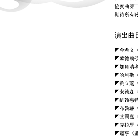
協奏曲第
期待所有
演出曲
◤金希文
◤孟德爾頌
◤加賀清
◤哈利斯
◤劉立薰
◤安德森
◤約翰惠
◤布魯赫
◤艾爾嘉《
◤克拉馬
◤寇亨《