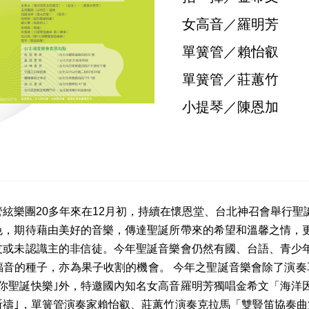
女高音／羅明芳
單簧管／賴怡叡
單簧管／莊蕙竹
小提琴／陳恩加
管絃樂團20多年來在12月初，持續在懷恩堂、台北神召會舉行
色，期待藉由美好的音樂，傳達聖誕所帶來的希望和溫馨之情，
友或未認識主的非信徒。今年聖誕音樂會仍然有國、台語、青少
福音的種子，亦為果子收割的機會。 今年之聖誕音樂會除了演奏
祝你聖誕快樂｣外，特邀國內知名女高音羅明芳獨唱金希文「海洋
祈禱｣，單簧管演奏家賴怡叡、莊蕙竹演奏克拉馬「雙豎笛協奏曲