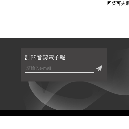
◤柴可夫
訂閱音契電子報