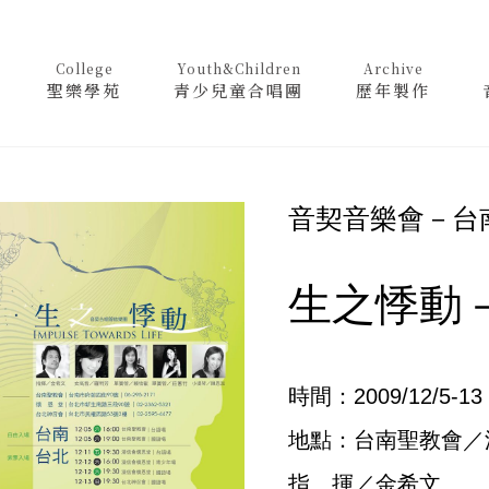
College
Youth&Children
Archive
聖樂學苑
青少兒童合唱團
歷年製作
音契音樂會－台
生之悸動
時間：2009/12/5-13
地點：台南聖教會／
指 揮／金希文