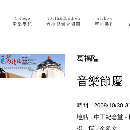
College
Youth&Children
Archive
聖樂學苑
青少兒童合唱團
歷年製作
葛福臨
音樂節慶
時間：2008/10/30-31
地點：中正紀念堂－
指 揮／金希文