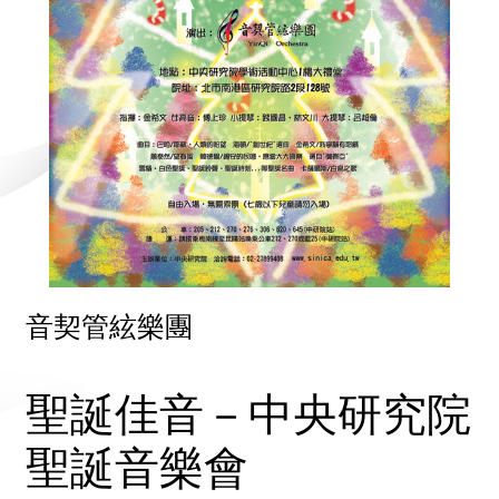
音契管絃樂團
聖誕佳音－中央研究院
聖誕音樂會