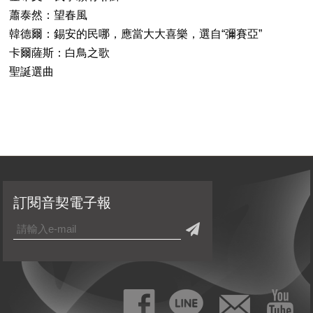
蕭泰然：望春風
韓德爾：錫安的民哪，應當大大喜樂，選自“彌賽亞”
卡爾薩斯：白鳥之歌
聖誕選曲
訂閱音契電子報