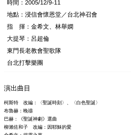
時間：2005/12/9-11
地點：浸信會懷恩堂／台北神召會
指 揮：金希文、林舉嫻
大提琴：呂超倫
東門長老教會聖歌隊
台北打擊樂團
演出曲目
柯斯特 改編：〈聖誕時刻〉、〈白色聖誕〉
布魯赫：晚禱
巴赫：《聖誕神劇》選曲
柳瀨佐和子 改編：因耶穌的愛