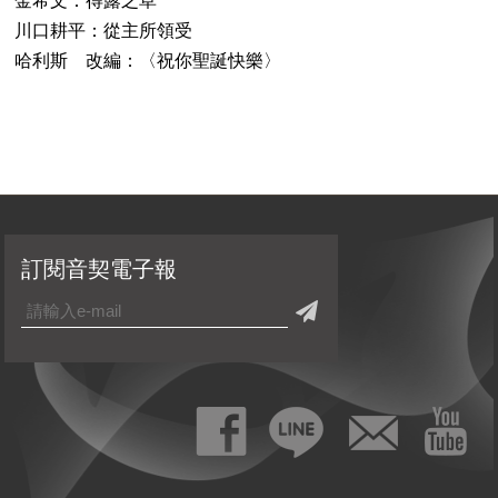
金希文：得露之草
川口耕平：從主所領受
哈利斯 改編：〈祝你聖誕快樂〉
訂閱音契電子報