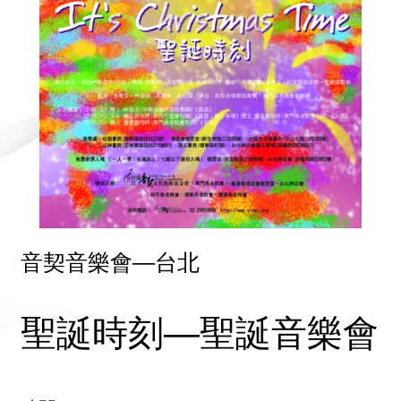
音契音樂會—台北
聖誕時刻—聖誕音樂會