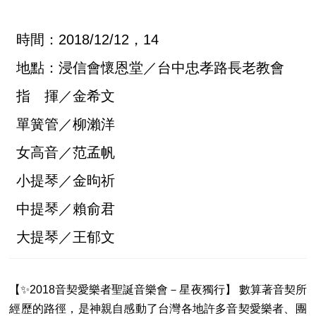
時間：2018/12/12，14
地點：浸信會懷恩堂／台中忠孝路長老教會
指 揮／金希文
單簧管／柳瀨洋
女高音／范孟帆
小提琴／金昫祈
中提琴／賴俞君
大提琴／王郁文
【✨2018音契愛樂者聖誕音樂會－星夜獨行】 數算著音契所
經歷的路徑，是神親自感動了台灣各地許多音契愛樂者、團