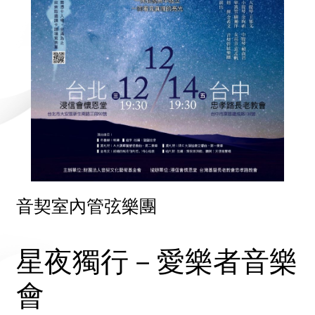
音契室內管弦樂團
星夜獨行－愛樂者音樂
會