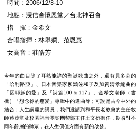
時間：2006/12/8-10
地點：浸信會懷恩堂／台北神召會
指 揮：金希文
合唱指揮：林舉嫻、范恩惠
女高音：莊皓芳
今年的曲目除了耳熟能詳的聖誕歌曲之外，還有貝多芬的
「哈利路亞」、日本音樂家柳瀨佐和子及加賀清孝編曲的
「因耶穌的愛」及「詩篇100 & 117」、金希文老師（書
樵）「想念祢的慈愛」專輯中的選曲等；可說是古今中外的
結合；人生講座的講員，我們邀請到和平長老教會的主任牧
師蔡茂堂及校園福音團契團契部主任王文衍擔任，期盼對不
同年齡層的聽眾，在人生價值方面有新的啟發。