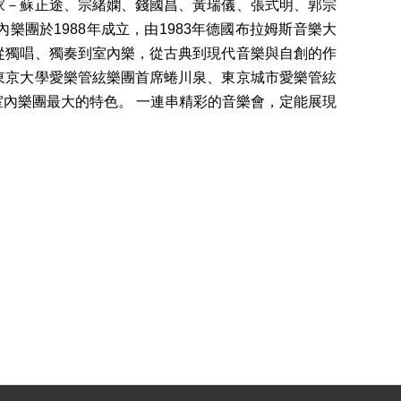
家－蘇正途、宗緒嫻、錢國昌、黃瑞儀、張式明、郭宗
團於1988年成立，由1983年德國布拉姆斯音樂大
從獨唱、獨奏到室內樂，從古典到現代音樂與自創的作
東京大學愛樂管絃樂團首席蜷川泉、東京城市愛樂管絃
內樂團最大的特色。 一連串精彩的音樂會，定能展現