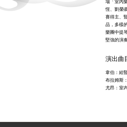
場「室內
恆、劉榮
賽得主、
品，多樣
樂團中提
堅強的演
演出曲
韋伯：給
布拉姆斯
尤昂：室