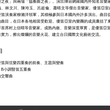
樂之夜」與兩場「協奏曲之夜」。演出陣容網羅國內外知名音樂
義、林文川、陳玲玉、呂超倫、蕭晴文等傑出音樂家。優笛亞室內樂
豎笛演奏家柳瀨洋領軍，其積極參與日本國內外許多演出。曲目
的曲目，在日本各地相當受歡迎。優笛亞室內樂團的成員囊括了
琴首席村上信晴等音樂家。成熟內斂、音樂深度厚實，是優笛亞室
奏實力，擦出燦爛的音樂火花、建立台日國際文化藝術交流。
目
豎笛與弦樂四重奏的前奏、主題與變奏
：B小調豎笛五重奏
內交響曲