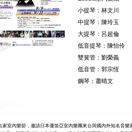
小提琴：林文川
中提琴：陳玲玉
大提琴：呂超倫
低音提琴：陳怡伶
雙簧管：劉榮義
低音管：郭宗恆
鋼琴：蕭晴文
台北名家室內樂節，邀請日本優笛亞室內樂團來台與國內外知名音