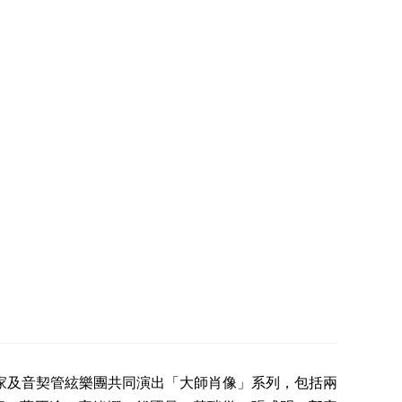
樂家及音契管絃樂團共同演出「大師肖像」系列，包括兩