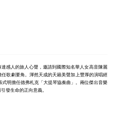
樂家傳達感人的旅人心聲，邀請到國際知名華人女高音陳麗
擔任歌劇要角。渾然天成的天籟美聲加上豐厚的演唱經
首席張式明擔任德弗札克「大提琴協奏曲」。兩位傑出音樂
而引發生命的正向意義。