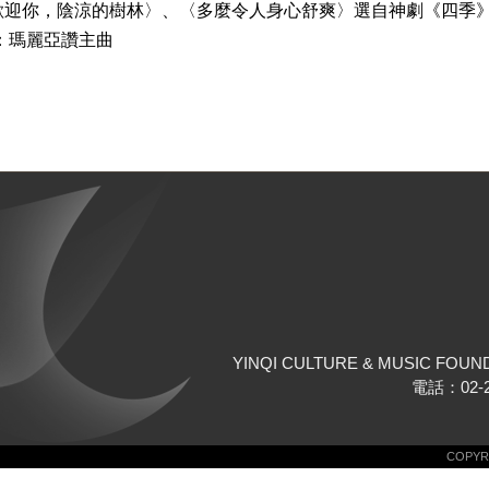
歡迎你，陰涼的樹林〉、〈多麼令人身心舒爽〉選自神劇《四季
：瑪麗亞讚主曲
YINQI CULTURE & MUSIC FOUN
電話：02-25
COPYRI