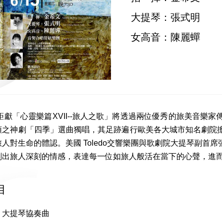
大提琴：張式明
女高音：陳麗蟬
度鉅獻「心靈樂篇XVII--旅人之歌」將透過兩位優秀的旅美音
頓之神劇「四季」選曲獨唱，其足跡遍行歐美各大城市知名劇院
人對生命的體認。美國 Toledo交響樂團與歌劇院大提琴副
劃出旅人深刻的情感，表達每一位如旅人般活在當下的心聲，進
目
：大提琴協奏曲