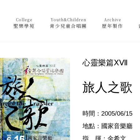
College
Youth&Children
Archive
聖樂學苑
青少兒童合唱團
歷年製作
心靈樂篇ⅩⅦ
旅人之歌
時間：2005/06/15
地點：國家音樂廳
指 揮：金希文