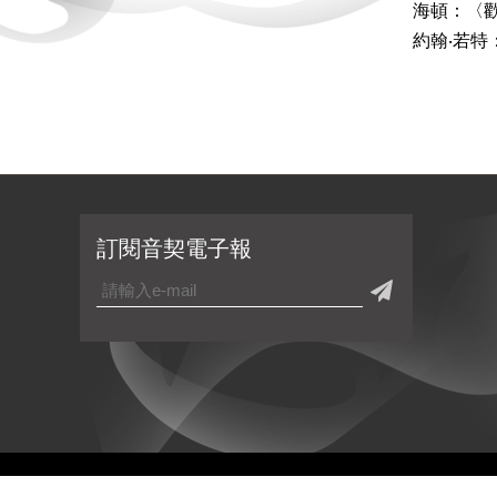
海頓：〈
約翰‧若特
訂閱音契電子報