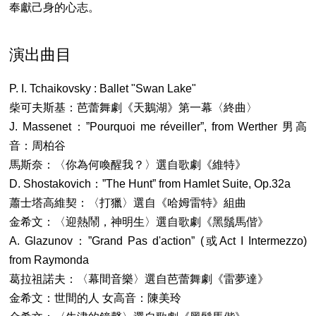
奉獻己身的心志。
演出曲目
P. I. Tchaikovsky : Ballet "Swan Lake"
柴可夫斯基：芭蕾舞劇《天鵝湖》第一幕〈終曲〉
J. Massenet：”Pourquoi me réveiller”, from Werther 男高
音：周柏谷
馬斯奈：〈你為何喚醒我？〉選自歌劇《維特》
D. Shostakovich：”The Hunt” from Hamlet Suite, Op.32a
蕭士塔高維契：〈打獵〉選自《哈姆雷特》組曲
金希文：〈迎熱鬧，神明生〉選自歌劇《黑鬚馬偕》
A. Glazunov：”Grand Pas d'action” (或Act I Intermezzo)
from Raymonda
葛拉祖諾夫：〈幕間音樂〉選自芭蕾舞劇《雷夢達》
金希文：世間的人 女高音：陳美玲