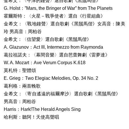
金希文：〈牛津的鐘聲〉選自歌劇《黑鬚馬偕》
G. Holst：”Mars, the Bringer of War” from The Planets
霍爾斯特：〈火星－戰爭使者〉選自《行星組曲》
金希文：〈戰地鐘聲〉選自歌劇《黑鬚馬偕》女高音：陳美
玲 男高音：周柏谷
金希文：〈信望愛〉選自歌劇《黑鬚馬偕》
A. Glazunov：Act III, Intermezzo from Raymonda
葛拉祖諾夫：〈幕間音樂〉選自芭蕾舞劇《雷夢達》
W. A. Mozart：Ave Verum Corpus K.618
莫札特：聖體頌
E. Grieg：Two Elegiac Melodies, Op. 34 No. 2
葛利格：兩首輓歌
金希文：〈寄自遙遠的福爾摩沙〉選自歌劇《黑鬚馬偕》
男高音：周柏谷
Harris：Hark!The Herald Angels Sing
哈利斯：聽阿！天使高聲唱