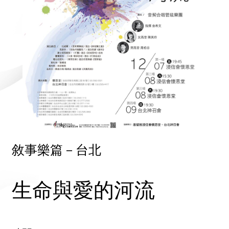
敘事樂篇－台北
生命與愛的河流