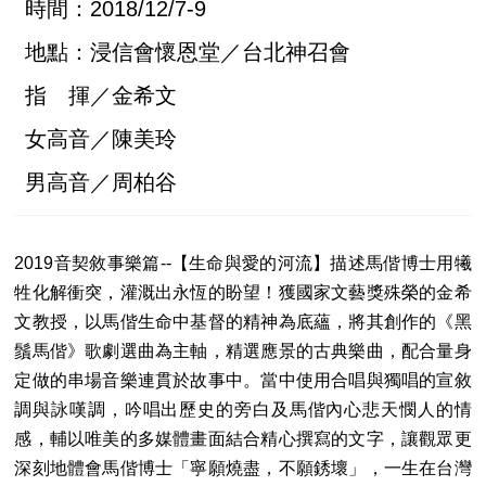
時間：2018/12/7-9
地點：浸信會懷恩堂／台北神召會
指 揮／金希文
女高音／陳美玲
男高音／周柏谷
2019音契敘事樂篇--【生命與愛的河流】描述馬偕博士用犧
牲化解衝突，灌溉出永恆的盼望！獲國家文藝獎殊榮的金希
文教授，以馬偕生命中基督的精神為底蘊，將其創作的《黑
鬚馬偕》歌劇選曲為主軸，精選應景的古典樂曲，配合量身
定做的串場音樂連貫於故事中。當中使用合唱與獨唱的宣敘
調與詠嘆調，吟唱出歷史的旁白及馬偕內心悲天憫人的情
感，輔以唯美的多媒體畫面結合精心撰寫的文字，讓觀眾更
深刻地體會馬偕博士「寧願燒盡，不願銹壞」，一生在台灣