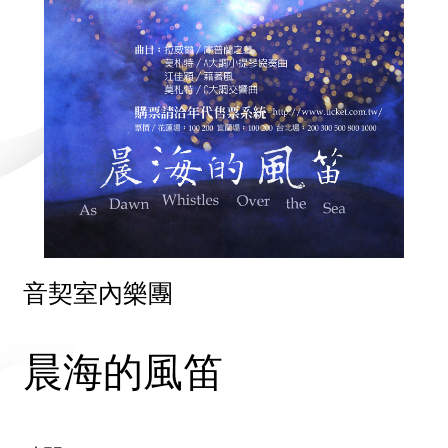
音契室內樂團
晨海的風笛