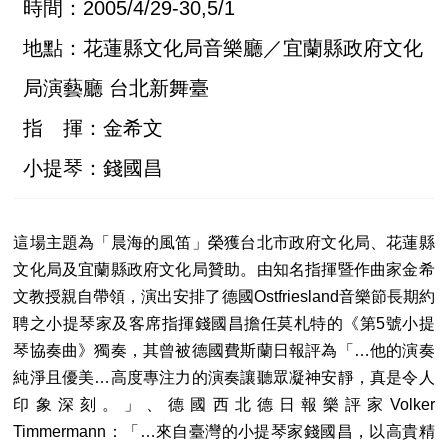
時間：2005/4/29-30,5/1
地點：花蓮縣文化局音樂廳／宜蘭縣政府文化
局演藝廳 台北新舞臺
指 揮：金希文
小提琴：錢國昌
這場主題為「晨海的風笛」榮獲台北市政府文化局、花蓮縣
文化局及宜蘭縣政府文化局贊助。由知名指揮暨作曲家金希
文教授親自帶領，演出安排了德國Ostfriesland音樂節長期約
聘之小提琴家及客席指揮錢國昌擔任莫札特的《第5號小提
琴協奏曲》獨奏，其曾被德國費斯蘭日報評為「…他的演奏
純淨且優美…高度專注力的演奏讓聽眾凝神安靜，真是令人
印象深刻。」、德國西北德日報樂評家Volker
Timmermann：「…來自臺灣的小提琴家錢國昌，以高貴精