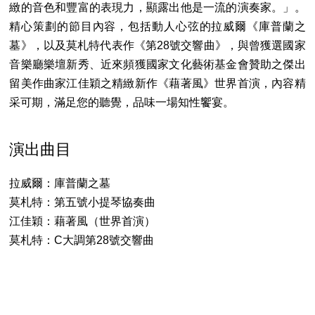
緻的音色和豐富的表現力，顯露出他是一流的演奏家。」。
精心策劃的節目內容，包括動人心弦的拉威爾《庫普蘭之
墓》，以及莫札特代表作《第28號交響曲》，與曾獲選國家
音樂廳樂壇新秀、近來頻獲國家文化藝術基金會贊助之傑出
留美作曲家江佳穎之精緻新作《藉著風》世界首演，內容精
采可期，滿足您的聽覺，品味一場知性饗宴。
演出曲目
拉威爾：庫普蘭之墓
莫札特：第五號小提琴協奏曲
江佳穎：藉著風（世界首演）
莫札特：C大調第28號交響曲